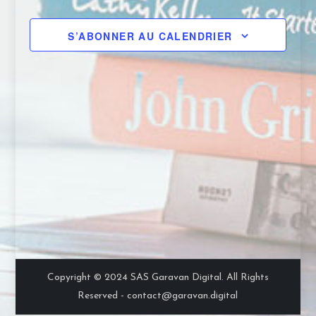
n
v
i
S’ABONNER AU CALENDRIER
i
e
g
g
a
m
t
a
e
i
t
n
o
i
n
t
o
d
s
n
e
v
p
Copyright © 2024 SAS Garavan Digital. All Rights
u
Reserved - contact@garavan.digital
a