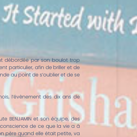
nt débordée par son boulot trop
 particulier, afin de briller et de
nde au point de s’oublier et de se
 mois, l’évènement des dix ans de
route BENJAMIN et son équipe, des
re conscience de ce que la vie a à
on père quand elle était petite, va