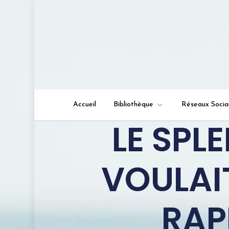
lire-et-vous.com
Juste une lectrice qui a à cœur de partager s
Accueil
Bibliothèque
Réseaux Socia
LE SPL
VOULAIT
RAP