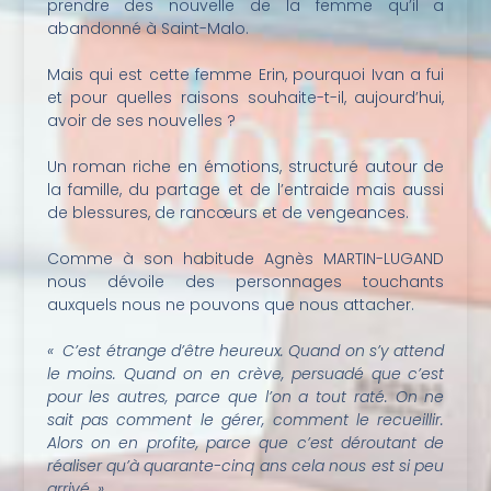
prendre des nouvelle de la femme qu’il a
abandonné à Saint-Malo.
Mais qui est cette femme Erin, pourquoi Ivan a fui
et pour quelles raisons souhaite-t-il, aujourd’hui,
avoir de ses nouvelles ?
Un roman riche en émotions, structuré autour de
la famille, du partage et de l’entraide mais aussi
de blessures, de rancœurs et de vengeances.
Comme à son habitude Agnès MARTIN-LUGAND
nous dévoile des personnages touchants
auxquels nous ne pouvons que nous attacher.
«
C’est étrange d’être heureux. Quand on s’y attend
le moins. Quand on en crève, persuadé que c’est
pour les autres, parce que l’on a tout raté. On ne
sait pas comment le gérer, comment le recueillir.
Alors on en profite, parce que c’est déroutant de
réaliser qu’à quarante-cinq ans cela nous est si peu
arrivé. »