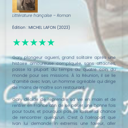
Littérature française – Roman
Édition : MICHEL LAFON (2023)
★★★★★
Gary plongeur aguerri, grand solitaire après une
histoire amoureuse compliquée, sans attaches,
passe la plupart du temps au quatre coin du
monde pour ses missions. À la Réunion, il se lie
d’amitié avec Ivan, un homme agréable qui dirige
de mains de maître son restaurant.
Gary décide de reprendre sa vie en main et de
rentrer en France afin de se poser une bonne fois
pour toute, et pourquoi pas se laisser la chance
de rencontrer quelqu’un. C’est à l’aéroport que
Ivan lui demande in extremis une faveur, aller