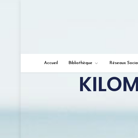
lire-et-vous.com
Juste une lectrice qui a à cœur de partager s
Accueil
Bibliothèque
Réseaux Socia
KILOM