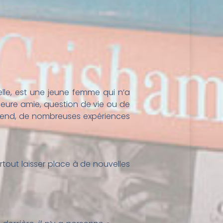
elle, est une jeune femme qui n’a
leure amie, question de vie ou de
’attend, de nombreuses expériences
rtout laisser place à de nouvelles