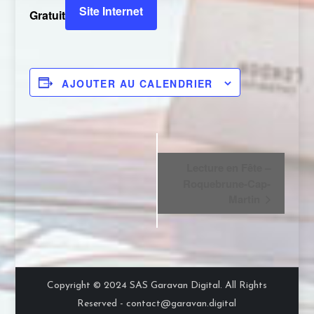
Site Internet
Gratuit
AJOUTER AU CALENDRIER
N
Lecture en Fête –
Roquebrune-Cap-
a
Martin
v
i
g
Copyright © 2024 SAS Garavan Digital. All Rights
a
Reserved - contact@garavan.digital