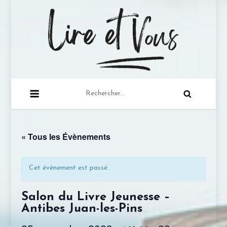
Skip
to
content
lire-et-vous.com
Juste une lectrice qui a à cœur de partager sa
Rechercher :
passion de la lecture …
« Tous les Évènements
Cet évènement est passé.
Salon du Livre Jeunesse –
Antibes Juan-les-Pins