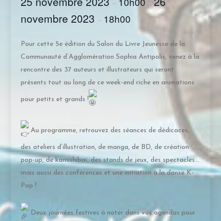
25 novembre 2023
26
10h00
–
–
novembre 2023
18h00
–
Pour cette 5e édition du Salon du Livre Jeunesse de la
Communauté d’Agglomération Sophia Antipolis, venez à la
rencontre des 37 auteurs et illustrateurs qui seront
présents tout au long de ce week-end riche en animations
pour petits et grands !
Au programme, retrouvez des séances de dédicaces,
des ateliers d’illustration, de manga, de BD, de création
pop-up, de kamishibaï, des stands de jeux, des spectacles…
mais aussi des conférences et une initiation à la danse K-
Pop !
Deux journées festives à noter dans vos agendas pour