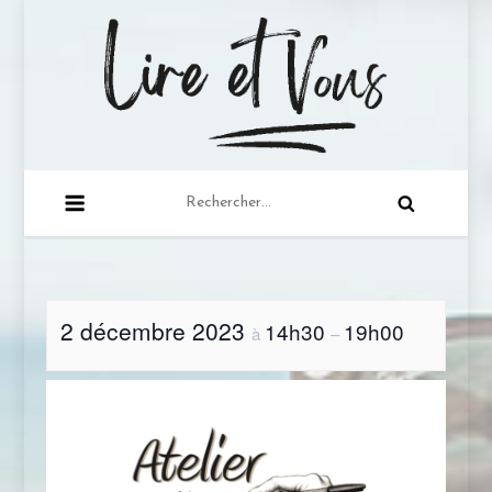
lire-et-vous.com
Juste une lectrice qui a à cœur de partager sa
passion de la lecture …
2 décembre 2023
14h30
19h00
à
–