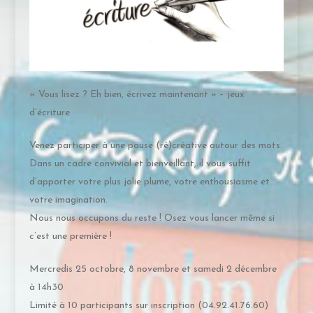
« Vous lisez ? Eh bien, écrivez maintenant » – jeux
d’écriture
Venez participer à une pause (ré)créative autour des mots.
Dans un cadre convivial et bienveillant, il vous suffit
d’apporter votre plus jolie plume, votre enthousiasme et
votre imagination.
Nous nous occupons du reste ! Osez vous lancer même si
c’est une première !
Mercredis 25 octobre, 8 novembre et samedi 2 décembre
à 14h30
Limité à 10 participants sur inscription (04.92.41.76.60)