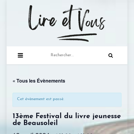
Skip
to
content
lire-et-vous.com
Juste une lectrice qui a à cœur de partager sa
Rechercher :
passion de la lecture …
« Tous les Évènements
Cet évènement est passé.
13ème Festival du livre jeunesse
de Beausoleil